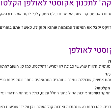
ה" לתכנון אקוסטי לאולפן הקלטו
 אנחנו גאים במעל ל-20 שנות ניסיון בתחום האקוסטיקה. צוות המומחים שלנו מספק לכל לק
קט יקבל את הטיפול המומחה שהוא זקוק לו. כאשר אתם בוחרים ב
וסטי לאולפן
?
 הפנימית, ודאות שרעשי סביבה לא יפריעו להקלטה. כמו כן, חשוב להת
ו?
מת אישית, שכוללת בחירה בחומרים המתאימים ביותר ובטכניקות בניי
 הקלטות?
תמקד בשיפור איכות הקול בתוך החלל עצמו, כולל הפחתת הידהוד ופיזו
ים, כמו רמות רעש נמוכות ואיכות קול מעולה, וכן על ידי שביעות רצו